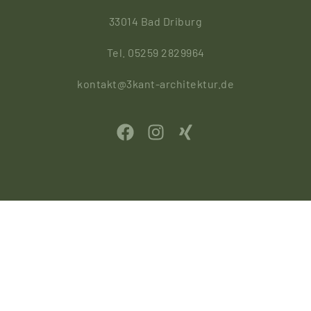
33014 Bad Driburg
Tel. 05259 2829964
kontakt@3kant-architektur.de