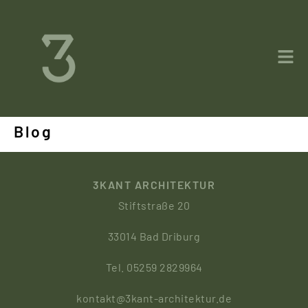
Blog
3KANT ARCHITEKTUR
Stiftstraße 20
33014 Bad Driburg
Tel. 05259 2829964
kontakt@3kant-architektur.de